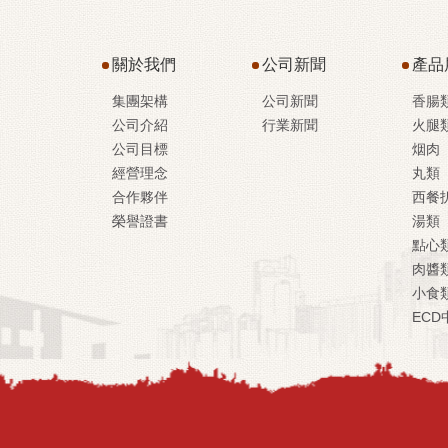
關於我們
公司新聞
產品
集團架構
公司新聞
香腸
公司介紹
行業新聞
火腿
公司目標
烟肉
經營理念
丸類
合作夥伴
西餐
榮譽證書
湯類
點心
肉醬
小食
ECD