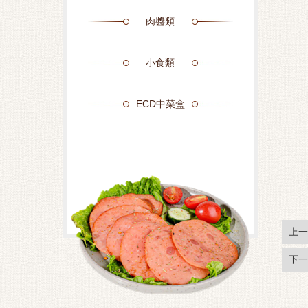
肉醬類
小食類
ECD中菜盒
上一
下一