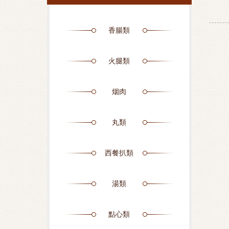
香腸類
火腿類
烟肉
丸類
西餐扒類
湯類
點心類