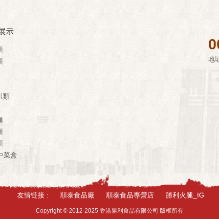
展示
0
類
地
類
扒類
類
類
類
中菜盒
友情链接 :
順泰食品廠
順泰食品專營店
勝利火腿_IG
Copyright © 2012-2025 香港勝利食品有限公司 版權所有