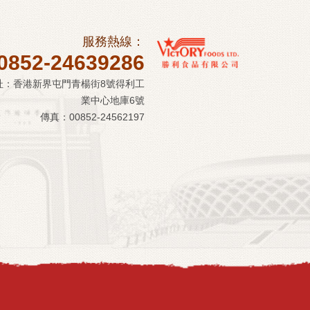
服務熱線：
0852-24639286
址：香港新界屯門青楊街8號得利工
業中心地庫6號
傳真：00852-24562197