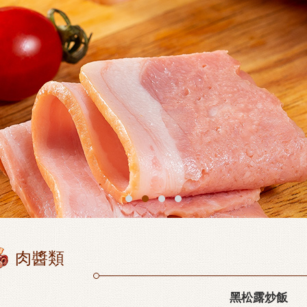
肉醬類
黑松露炒飯