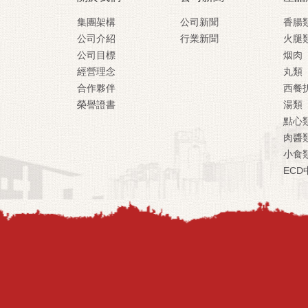
集團架構
公司新聞
香腸
公司介紹
行業新聞
火腿
公司目標
烟肉
經營理念
丸類
合作夥伴
西餐
榮譽證書
湯類
點心
肉醬
小食
ECD