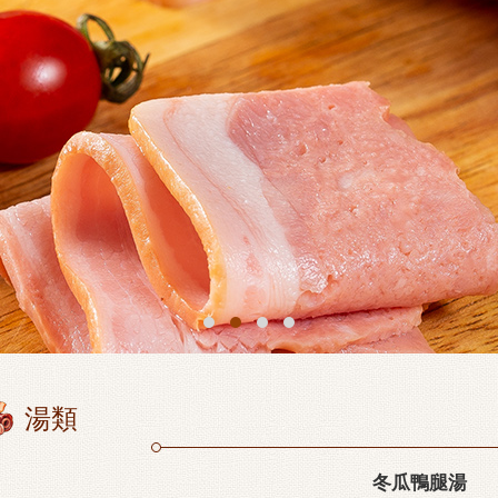
湯類
冬瓜鴨腿湯