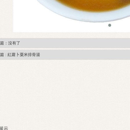
篇：沒有了
篇 : 紅蘿卜粟米排骨湯
展示