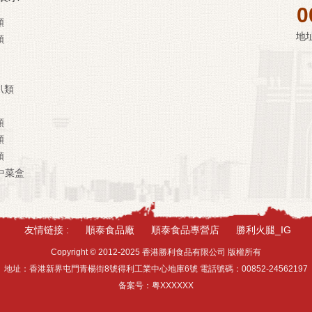
0
類
地
類
扒類
類
類
類
中菜盒
友情链接 :
順泰食品廠
順泰食品專營店
勝利火腿_IG
Copyright © 2012-2025 香港勝利食品有限公司 版權所有
地址：香港新界屯門青楊街8號得利工業中心地庫6號 電話號碼：00852-24562197
备案号：
粤XXXXXX