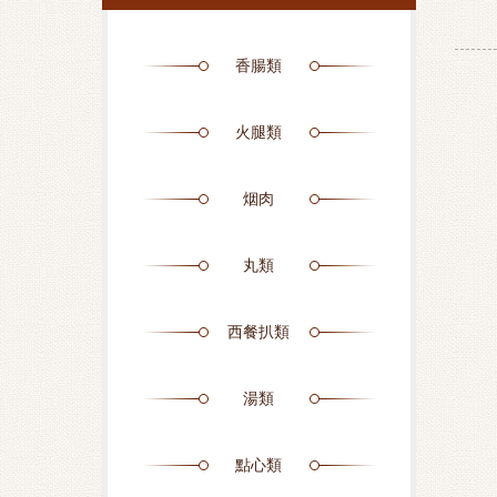
香腸類
火腿類
烟肉
丸類
西餐扒類
湯類
點心類