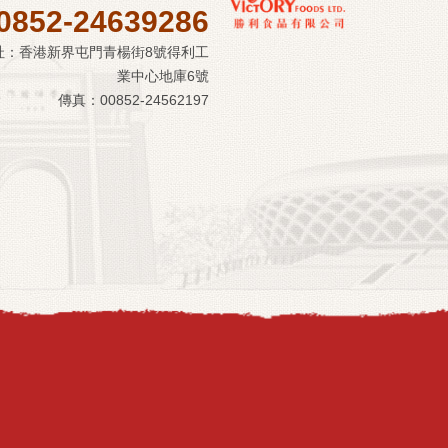
0852-24639286
址：香港新界屯門青楊街8號得利工
業中心地庫6號
傳真：00852-24562197